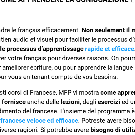
e le français efficacement.
Non seulement il m
tien audio et visuel pour faciliter le processus 
 le processus d’apprentissage
rapide et efficace
er votre français pour diverses raisons. On pourra
améliorer écriture, ou pour apprendre la langue 
our vous en tenant compte de vos besoins.
i corsi di Francese, MFP vi mostra
come appren
a
fornisce
anche delle
lezioni
, degli
esercizi
ed 
endimento del francese. L'insieme del programma 
l
francese veloce ed efficace
. Potreste avere bis
diverse ragioni. Si potrebbe avere
bisogno di utili